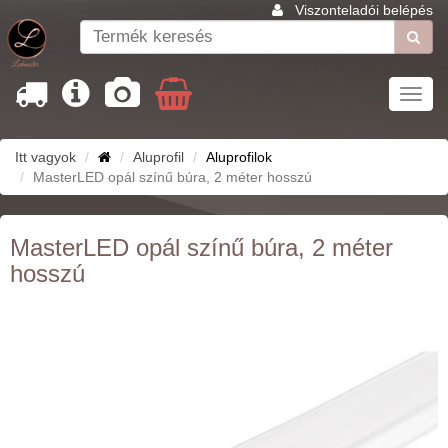
Viszonteladói belépés
Toggl
navig
Itt vagyok
Aluprofil
Aluprofilok
MasterLED opál színű búra, 2 méter hosszú
MasterLED opál színű búra, 2 méter
hosszú