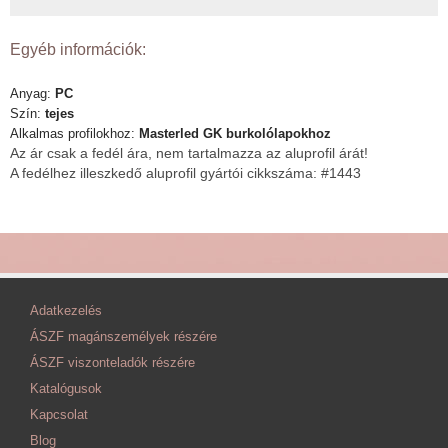
Egyéb információk:
Anyag:
PC
Szín:
tejes
Alkalmas profilokhoz:
Masterled GK burkolólapokhoz
Az ár csak a fedél ára, nem tartalmazza az aluprofil árát!
A fedélhez illeszkedő aluprofil gyártói cikkszáma: #1443
Adatkezelés
ÁSZF magánszemélyek részére
ÁSZF viszonteladók részére
Katalógusok
Kapcsolat
Blog