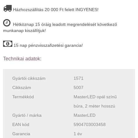
Házhozszállítás 20 000 Ft felett INGYENES!
Hétköznap 15 óráig leadott megrendelését következő
munkanap kiszállítjuk!
15 nap pénzvisszafizetési garancia!
Technikai adatok:
Gyártói cikkszám
1571
Cikkszám
5007
Termékkód
MasterLED opál színű
búra, 2 méter hosszú
Gyártó / márka
MasterLED
EAN kód
5904703003458
Garancia
1 év