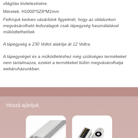
világítás kivitelezésére.
Méretek: H1000*SZ8*M2mm
Felhívjuk kedves vásárlóink figyelmét, hogy az oldalunkon
megvásárolható ledszalagok csak tápegység használatával
működtethetőek.
A tápegység a 230 Voltot alakítja át 12 Voltra.
A tápegységet és a működtetéshez még szükséges termékeket
nem tartalmazza, ezeket a termékeket külön megvásárolhatja
webáruházunkban.
Hozzá ajánljuk