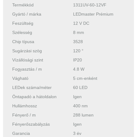
Termékkód
1311UV-60-12VF
Gyártó / márka
LEDmaster Prémium
Feszültség
12 V DC
Szélesség
8 mm
Chip típusa
3528
Sugárzási szög
120 °
Vízállósági szint
IP20
Fogyasztás / m
4.8 W
Vágható
5 cm-enként
LEDek száma/méter
60 LED
Öntapadó a hátoldalon
Igen
Hullámhossz
400 nm
Fényerő / m
288 lumen
Fényerőszabályzás
Igen
Garancia
3 év