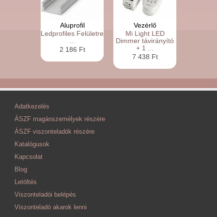
Aluprofil
Vezérlő
Ledprofiles Felületre
Mi Light LED
...
Dimmer távirányító
+ 1 ...
2 186 Ft
7 438 Ft
Adatkezelés
ÁSZF magánszemélyek részére
ÁSZF viszonteladók részére
Katalógusok
Kapcsolat
Blog
Letöltés
Viszonteladói belépés
Viszonteladó akarok lenni