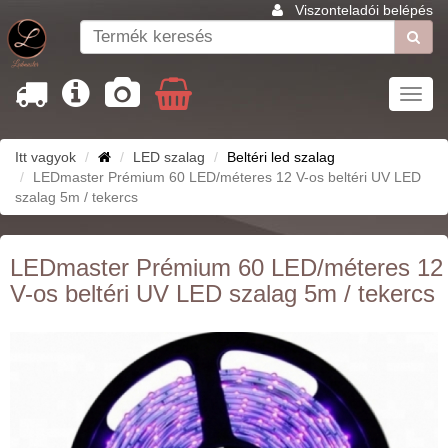
Viszonteladói belépés
Toggl
navig
Itt vagyok
LED szalag
Beltéri led szalag
LEDmaster Prémium 60 LED/méteres 12 V-os beltéri UV LED
szalag 5m / tekercs
LEDmaster Prémium 60 LED/méteres 12
V-os beltéri UV LED szalag 5m / tekercs