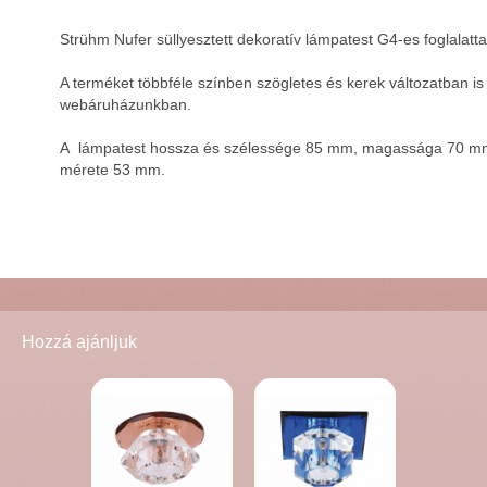
Strühm Nufer süllyesztett dekoratív lámpatest G4-es foglalatta
A terméket többféle színben szögletes és kerek változatban is
webáruházunkban.
A lámpatest hossza és szélessége 85 mm, magassága 70 mm,
mérete 53 mm.
Hozzá ajánljuk