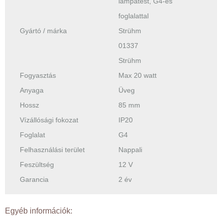
lámpatest, G4-es
foglalattal
Gyártó / márka
Strühm
01337
Strühm
Fogyasztás
Max 20 watt
Anyaga
Üveg
Hossz
85 mm
Vízállósági fokozat
IP20
Foglalat
G4
Felhasználási terület
Nappali
Feszültség
12 V
Garancia
2 év
Egyéb információk: