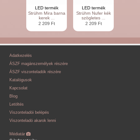
LED termék
LED termék
Strühm Mira barna
Strühm Nufer kék
kerek ...
szögletes ...
2 209 Ft
2 209 Ft
Adatkezelés
ÁSZF magánszemélyek részére
ÁSZF viszonteladók részére
Katalógusok
Kapcsolat
Blog
Letöltés
Viszonteladói belépés
Viszonteladó akarok lenni
Médiatár