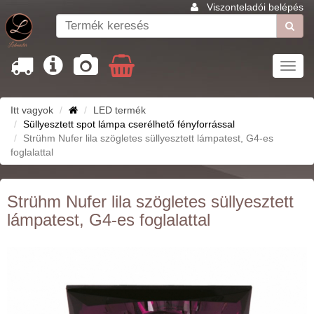
Viszonteladói belépés
Toggl
navig
Itt vagyok
LED termék
Süllyesztett spot lámpa cserélhető fényforrással
Strühm Nufer lila szögletes süllyesztett lámpatest, G4-es
foglalattal
Strühm Nufer lila szögletes süllyesztett
lámpatest, G4-es foglalattal