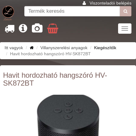
Viszonteladói belépés
Toggl
navig
Itt vagyok
Villanyszerelési anyagok
Kiegészítők
Havit hordozható hangszóró HV-SK872BT
Havit hordozható hangszóró HV-
SK872BT