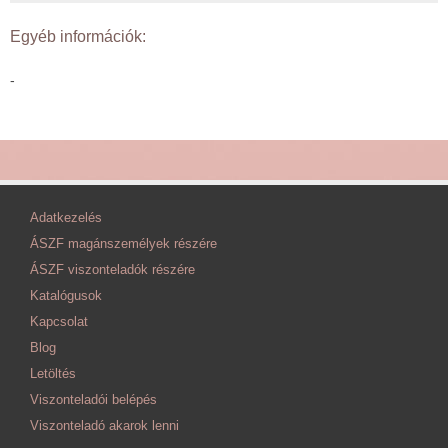
Egyéb információk:
-
Adatkezelés
ÁSZF magánszemélyek részére
ÁSZF viszonteladók részére
Katalógusok
Kapcsolat
Blog
Letöltés
Viszonteladói belépés
Viszonteladó akarok lenni