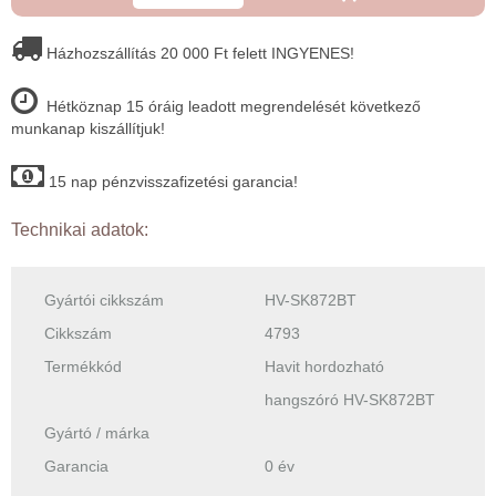
Házhozszállítás 20 000 Ft felett INGYENES!
Hétköznap 15 óráig leadott megrendelését következő
munkanap kiszállítjuk!
15 nap pénzvisszafizetési garancia!
Technikai adatok:
Gyártói cikkszám
HV-SK872BT
Cikkszám
4793
Termékkód
Havit hordozható
hangszóró HV-SK872BT
Gyártó / márka
Garancia
0 év