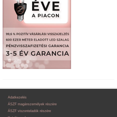
Adatkezelés
ÁSZF magánszemélyek részére
ÁSZF viszonteladók részére