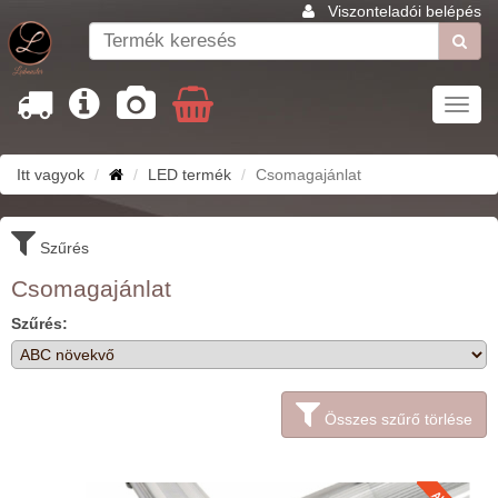
Viszonteladói belépés
Toggl
navig
Itt vagyok
LED termék
Csomagajánlat
Szűrés
Csomagajánlat
Szűrés:
Összes szűrő törlése