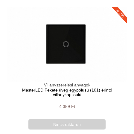
Villanyszerelési anyagok
MasterLED Fekete üveg egypólusú (101) érintő
villanykapcsoló
4 359 Ft
Nincs raktáron