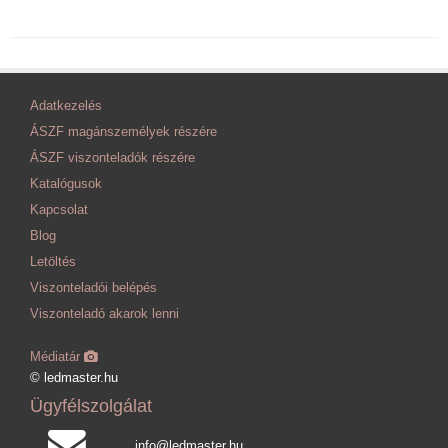
Adatkezelés
ÁSZF magánszemélyek részére
ÁSZF viszonteladók részére
Katalógusok
Kapcsolat
Blog
Letöltés
Viszonteladói belépés
Viszonteladó akarok lenni
Médiatár
© ledmaster.hu
Ügyfélszolgálat
info@ledmaster.hu