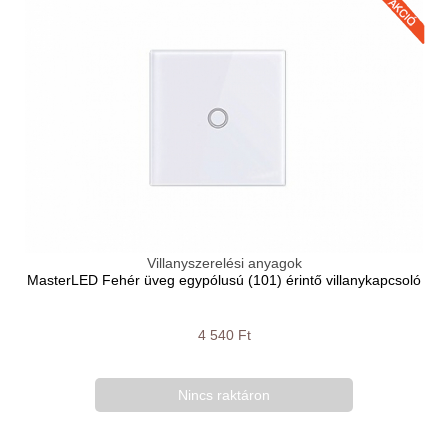
Villanyszerelési anyagok
MasterLED Fehér üveg egypólusú (101) érintő villanykapcsoló
4 540 Ft
Nincs raktáron