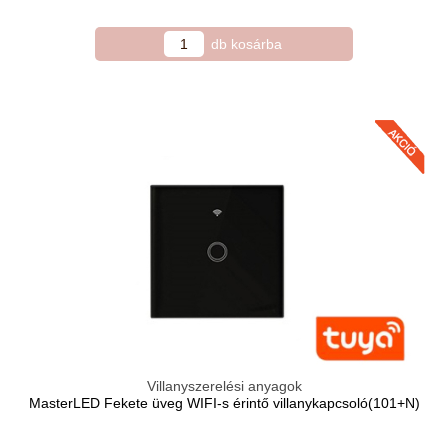
Villanyszerelési anyagok
MasterLED Fekete üveg WIFI-s érintő villanykapcsoló(101+N)