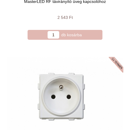
MasterLED RF távirányító üveg kapcsolóhoz
2 543 Ft