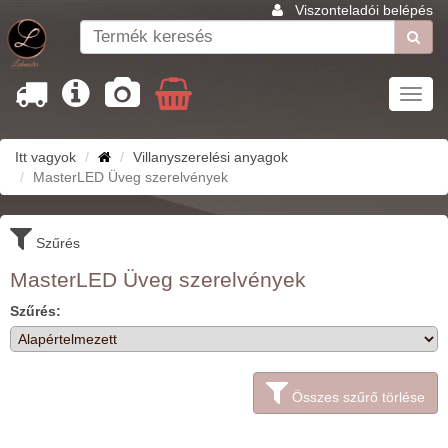
Viszonteladói belépés
Toggl
navig
Itt vagyok
Villanyszerelési anyagok
MasterLED Üveg szerelvények
Szűrés
MasterLED Üveg szerelvények
Szűrés:
Összes szűrő törlése