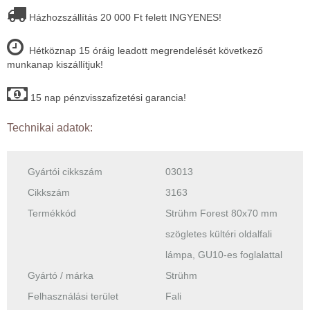
Házhozszállítás 20 000 Ft felett INGYENES!
Hétköznap 15 óráig leadott megrendelését következő
munkanap kiszállítjuk!
15 nap pénzvisszafizetési garancia!
Technikai adatok:
Gyártói cikkszám
03013
Cikkszám
3163
Termékkód
Strühm Forest 80x70 mm
szögletes kültéri oldalfali
lámpa, GU10-es foglalattal
Gyártó / márka
Strühm
Felhasználási terület
Fali