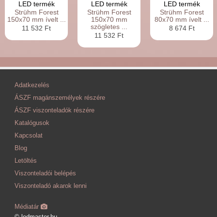
LED termék
LED termék
LED termék
Strühm Forest
Strühm Forest
Strühm Forest
150x70 mm ívelt ...
150x70 mm
80x70 mm ívelt ...
szögletes ...
11 532 Ft
8 674 Ft
11 532 Ft
Adatkezelés
ÁSZF magánszemélyek részére
ÁSZF viszonteladók részére
Katalógusok
Kapcsolat
Blog
Letöltés
Viszonteladói belépés
Viszonteladó akarok lenni
Médiatár