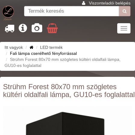
Viszonteladói belépés
Toggl
navig
Itt vagyok
LED termék
Fali lámpa cserélhető fényforrással
Strühm Forest 80x70 mm szögletes kültéri oldalfali lámpa,
GU10-es foglalattal
Strühm Forest 80x70 mm szögletes
kültéri oldalfali lámpa, GU10-es foglalattal