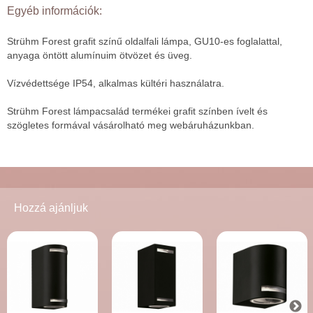
Egyéb információk:
Strühm Forest grafit színű oldalfali lámpa, GU10-es foglalattal,
anyaga öntött alumínuim ötvözet és üveg.
Vízvédettsége IP54, alkalmas kültéri használatra.
Strühm Forest lámpacsalád termékei grafit színben ívelt és
szögletes formával vásárolható meg webáruházunkban.
Hozzá ajánljuk