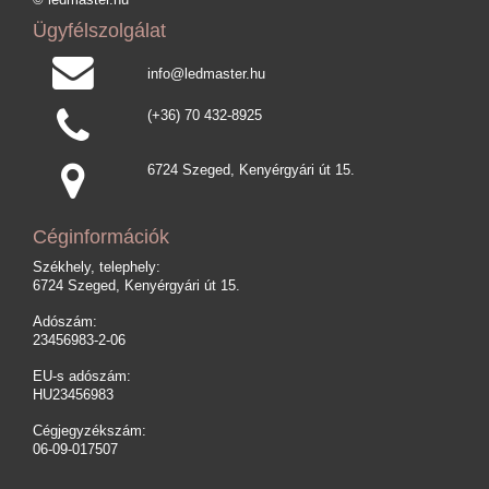
© ledmaster.hu
Ügyfélszolgálat
info@ledmaster.hu
(+36) 70 432-8925
6724 Szeged, Kenyérgyári út 15.
Céginformációk
Székhely, telephely:
6724 Szeged, Kenyérgyári út 15.
Adószám:
23456983-2-06
EU-s adószám:
HU23456983
Cégjegyzékszám:
06-09-017507