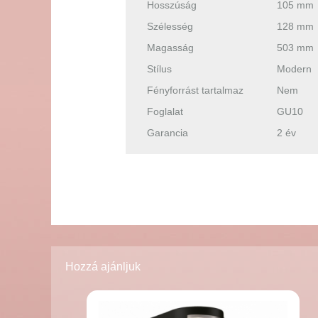
Hosszúság
105 mm
Szélesség
128 mm
Magasság
503 mm
Stílus
Modern
Fényforrást tartalmaz
Nem
Foglalat
GU10
Garancia
2 év
Hozzá ajánljuk