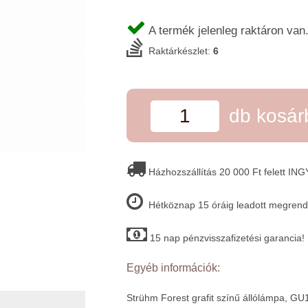
A termék jelenleg raktáron van
Raktárkészlet:
6
db kosá
Házhozszállítás 20 000 Ft felett IN
Hétköznap 15 óráig leadott megrende
15 nap pénzvisszafizetési garancia!
Egyéb információk:
Strühm Forest grafit színű állólámpa, GU1