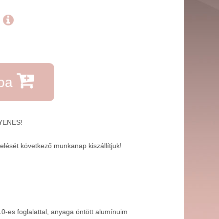
.
rba
GYENES!
lését következő munkanap kiszállítjuk!
0-es foglalattal, anyaga öntött alumínuim