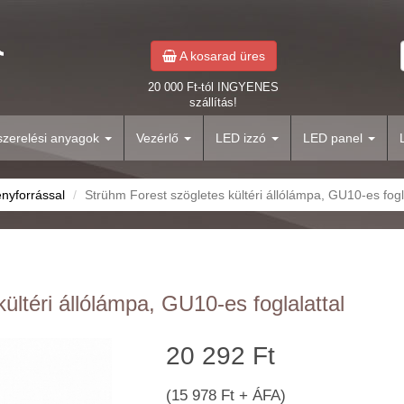
A kosarad üres
20 000 Ft-tól INGYENES
szállítás!
yszerelési anyagok
Vezérlő
LED izzó
LED panel
ényforrással
Strühm Forest szögletes kültéri állólámpa, GU10-es fogl
ültéri állólámpa, GU10-es foglalattal
20 292 Ft
(15 978 Ft + ÁFA)