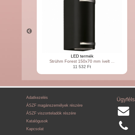
LED termék
Strühm Forest 150x70 mm ívelt ...
11 532 Ft
Adatkezelés
Ügyféls
ÁSZF magánszemélyek részére
ÁSZF viszonteladók részére
Katalógusok
Kapcsolat