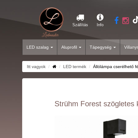
Szállítás
Info
LED szalag
Aluprofil
Tápegység
Villan
Itt vagyok
LED termék
Állólámpa cserélhető f
Strühm Forest szögletes k