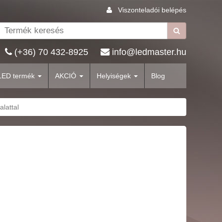
Viszonteladói belépés
(+36) 70 432-8925
info@ledmaster.hu
LED termék
AKCIÓ
Helyiségek
Blog
alattal