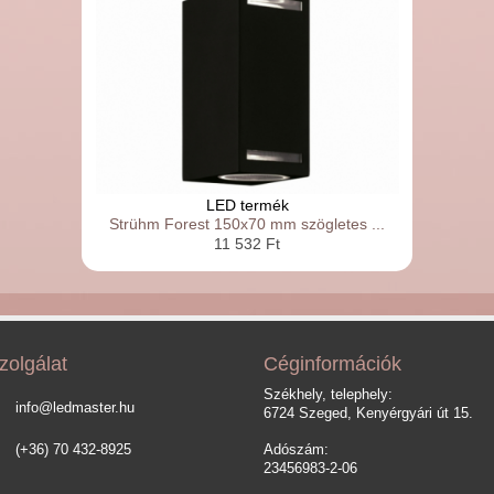
LED termék
Strühm Forest 150x70 mm szögletes ...
11 532 Ft
zolgálat
Céginformációk
Székhely, telephely:
info@ledmaster.hu
6724 Szeged, Kenyérgyári út 15.
(+36) 70 432-8925
Adószám:
23456983-2-06