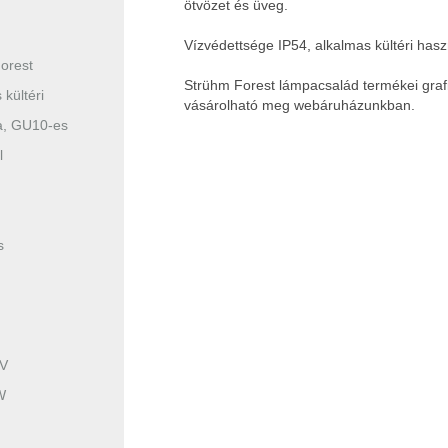
ötvözet és üveg.
Vízvédettsége IP54, alkalmas kültéri hasz
orest
Strühm Forest lámpacsalád termékei grafi
 kültéri
vásárolható meg webáruházunkban.
a, GU10-es
l
s
 V
W