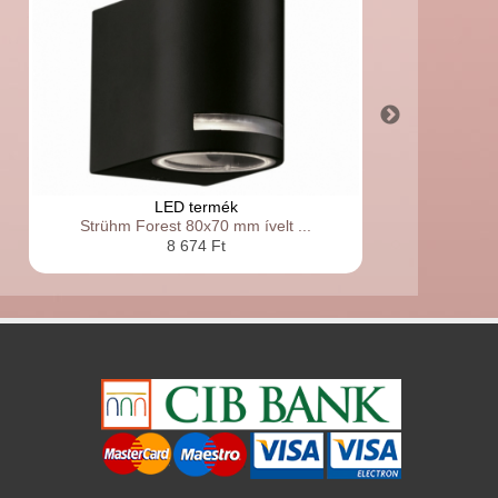
LED termék
Strühm Forest 80x70 mm ívelt ...
8 674 Ft