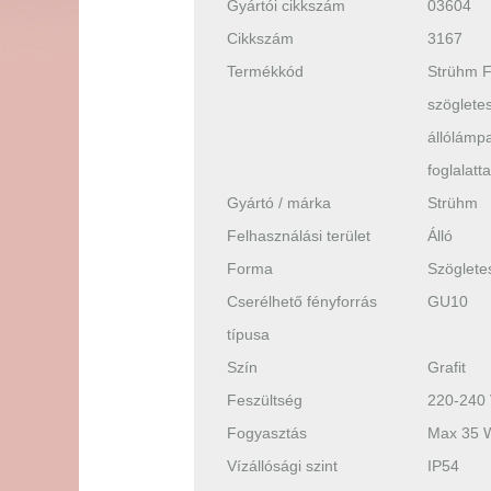
Gyártói cikkszám
03604
Cikkszám
3167
Termékkód
Strühm F
szögletes
állólámp
foglalatta
Gyártó / márka
Strühm
Felhasználási terület
Álló
Forma
Szöglete
Cserélhető fényforrás
GU10
típusa
Szín
Grafit
Feszültség
220-240
Fogyasztás
Max 35 
Vízállósági szint
IP54