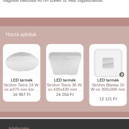
nagyobb változata 40 cm széles 32 Watt fogyasztással.
Hozzá ajánljuk
LED termék
LED termék
LED termék
Strühm Tetris 24 W-
Strühm Tetris 36 W-
Strühm Blanka 20
os ø370 mm kör ...
os 430x430 mm ...
W-os 300x300 mm
...
16 967 Ft
24 254 Ft
12 121 Ft
Adatkezelés