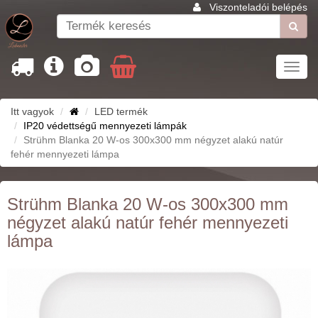
Viszonteladói belépés
Toggl
navig
Itt vagyok
LED termék
IP20 védettségű mennyezeti lámpák
Strühm Blanka 20 W-os 300x300 mm négyzet alakú natúr
fehér mennyezeti lámpa
Strühm Blanka 20 W-os 300x300 mm
négyzet alakú natúr fehér mennyezeti
lámpa