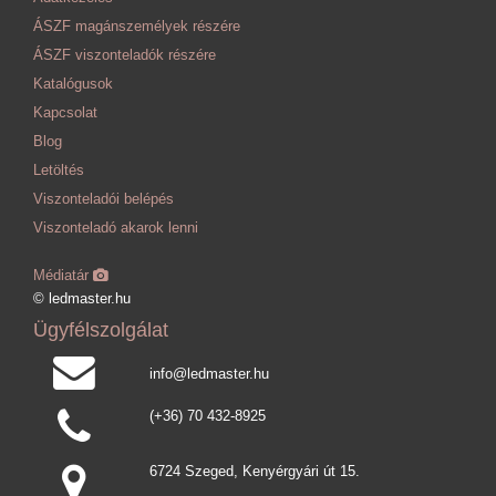
ÁSZF magánszemélyek részére
ÁSZF viszonteladók részére
Katalógusok
Kapcsolat
Blog
Letöltés
Viszonteladói belépés
Viszonteladó akarok lenni
Médiatár
© ledmaster.hu
Ügyfélszolgálat
info@ledmaster.hu
(+36) 70 432-8925
6724 Szeged, Kenyérgyári út 15.