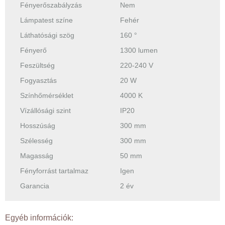
Fényerőszabályzás
Nem
Lámpatest színe
Fehér
Láthatósági szög
160 °
Fényerő
1300 lumen
Feszültség
220-240 V
Fogyasztás
20 W
Színhőmérséklet
4000 K
Vízállósági szint
IP20
Hosszúság
300 mm
Szélesség
300 mm
Magasság
50 mm
Fényforrást tartalmaz
Igen
Garancia
2 év
Egyéb információk: