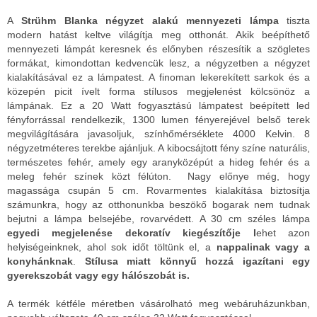
A
Strühm Blanka négyzet alakú mennyezeti lámpa
tiszta
modern hatást keltve világítja meg otthonát. Akik beépíthető
mennyezeti lámpát keresnek és előnyben részesítik a szögletes
formákat, kimondottan kedvencük lesz, a négyzetben a négyzet
kialakításával ez a lámpatest. A finoman lekerekített sarkok és a
közepén picit ívelt forma stílusos megjelenést kölcsönöz a
lámpának. Ez a 20 Watt fogyasztású lámpatest beépített led
fényforrással rendelkezik, 1300 lumen fényerejével belső terek
megvilágítására javasoljuk, színhőmérséklete 4000 Kelvin. 8
négyzetméteres terekbe ajánljuk. A kibocsájtott fény színe naturális,
természetes fehér, amely egy aranyközépút a hideg fehér és a
meleg fehér színek közt félúton. Nagy előnye még, hogy
magassága csupán 5 cm. Rovarmentes kialakítása biztosítja
számunkra, hogy az otthonunkba beszökő bogarak nem tudnak
bejutni a lámpa belsejébe, rovarvédett. A 30 cm széles lámpa
egyedi megjelenése dekoratív kiegészítője l
ehet azon
helyiségeinknek, ahol sok időt töltünk el, a
nappalinak vagy a
konyhánknak
.
Stílusa miatt könnyű hozzá igazítani egy
gyerekszobát vagy egy hálószobát is.
A termék kétféle méretben vásárolható meg webáruházunkban,