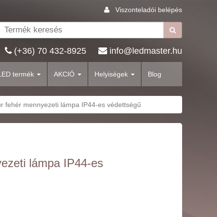
Viszonteladói belépés
(+36) 70 432-8925
info@ledmaster.hu
LED termék
AKCIÓ
Helyiségek
Blog
r fehér mennyezeti lámpa IP44-es védettségű
ezeti lámpa IP44-es