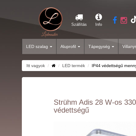
Szállítás
Info
LED szalag
Aluprofil
Tápegység
Villan
Itt vagyok
LED termék
IP44 védettségű menn
Strühm Adis 28 W-os 330
védettségű