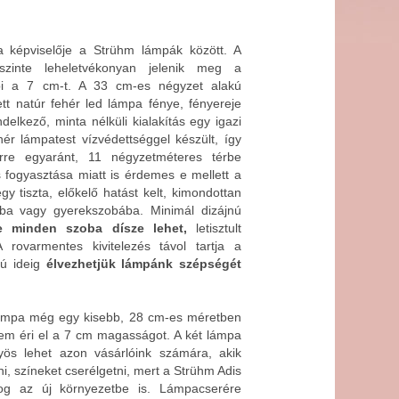
a képviselője a Strühm lámpák között. A
szinte leheletvékonyan jelenik meg a
i a 7 cm-t. A 33 cm-es négyzet alakú
ett natúr fehér led lámpa fénye, fényereje
ndelkező, minta nélküli kialakítás egy igazi
ér lámpatest vízvédettséggel készült, így
érre egyaránt, 11 négyzetméteres térbe
s fogyasztása miatt is érdemes e mellett a
gy tiszta, előkelő hatást kelt, kimondottan
ába vagy gyerekszobába. Minimál dizájnú
te minden szoba dísze lehet,
letisztult
A rovarmentes kivitelezés távol tartja a
zú ideig
élvezhetjük lámpánk szépségét
ámpa még egy kisebb, 28 cm-es méretben
nem éri el a 7 cm magasságot. A két lámpa
yös lehet azon vásárlóink számára, akik
i, színeket cserélgetni, mert a Strühm Adis
i fog az új környezetbe is. Lámpacserére