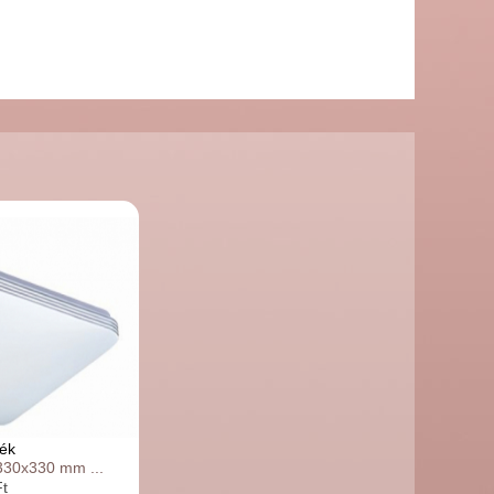
ék
330x330 mm ...
t