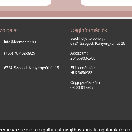
zolgálat
Céginformációk
Székhely, telephely:
info@ledmaster.hu
6724 Szeged, Kenyérgyári út 15.
(+36) 70 432-8925
Adószám:
23456983-2-06
6724 Szeged, Kenyérgyári út 15.
EU-s adószám:
HU23456983
Cégjegyzékszám:
06-09-017507
emélyre szóló szolgáltatást nyújthassunk látogatóink részé