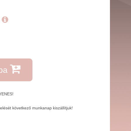
.
rba
GYENES!
lését következő munkanap kiszállítjuk!