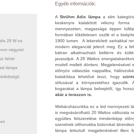
Egyéb információk:
A
Strühm Adis lámpa
a slim kategóri
keskenyre kialakított vékony forma 
mennyezeten, magassága éppen túllép
formában tökéletesen oszlik el a beépít
dis 28 W-os
1900 lumen.
A lekerekített sarkakkal re
modern eleganciát jelenít meg. Ez a feh
 mm négyzet
bátran alkalmazható beltérre és kült
úr fehér
javasoljuk. A 28 Wattos energiatakaréko
modell mellett dönteni. Megjelenésével e
ti lámpa
előnyös választás nappaliba, hálószob
védettségű
kialakítása lehetővé teszi, hogy
szin
stílusával a környezetéhez igazodik. 
bogarakat a lámpa belsejétől, így hoss
akár a teraszon is.
Webáruházunkba ez a led mennyezeti l
is megvásárolható 20 Wattos változata 
együttes felszerelése mindenképp előn
men
szeretnek otthonukba bútorokat átrendezn
lámpa letisztult megjelenésével illen