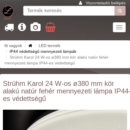
Viszonteladói belépés
Toggl
navig
Itt vagyok
LED termék
IP44 védettségű mennyezeti lámpák
Strühm Karol 24 W-os ø380 mm kör alakú natúr fehér
mennyezeti lámpa IP44-es védettségű
Strühm Karol 24 W-os ø380 mm kör
alakú natúr fehér mennyezeti lámpa IP44
es védettségű