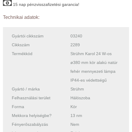
15 nap pénzvisszafizetési garancia!
Technikai adatok:
Gyártói cikkszám
03240
Cikkszám
2289
Termékkód
Strühm Karol 24 W-os
ø380 mm kör alakú natúr
fehér mennyezeti lámpa
IP44-es védettségű
Gyártó / márka
Strühm
Felhasználási terület
Hálószoba
Forma
Kör
Mekkora helyiségbe?
13 nm
Fényerőszabályzás
Nem