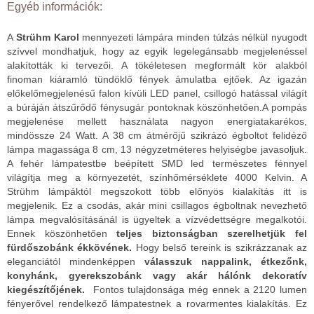
Egyéb információk:
A
Strühm Karol
mennyezeti lámpára minden túlzás nélkül nyugodt
szívvel mondhatjuk, hogy az egyik legelegánsabb megjelenéssel
alakították ki tervezői. A tökéletesen megformált kör alakból
finoman kiáramló tündöklő fények ámulatba ejtőek. Az igazán
előkelőmegjelenésű falon kívüli LED panel, csillogó hatással világít
a búráján átszűrődő fénysugár pontoknak köszönhetően.A pompás
megjelenése mellett használata nagyon energiatakarékos,
mindössze 24 Watt. A 38 cm átmérőjű szikrázó égboltot felidéző
lámpa magassága 8 cm, 13 négyzetméteres helyiségbe javasoljuk.
A fehér lámpatestbe beépített SMD led természetes fénnyel
világítja meg a környezetét, színhőmérséklete 4000 Kelvin. A
Strühm lámpáktól megszokott több előnyös kialakítás itt is
megjelenik. Ez a csodás, akár mini csillagos égboltnak nevezhető
lámpa megvalósításánál is ügyeltek a vízvédettségre megalkotói.
Ennek köszönhetően
teljes biztonságban szerelhetjük fel
fürdőszobánk ékkövének.
Hogy belső tereink is szikrázzanak az
eleganciától mindenképpen
válasszuk nappalink, étkezőnk,
konyhánk, gyerekszobánk vagy akár hálónk dekoratív
kiegészítőjének.
Fontos tulajdonsága még ennek a 2120 lumen
fényerővel rendelkező lámpatestnek a rovarmentes kialakítás. Ez