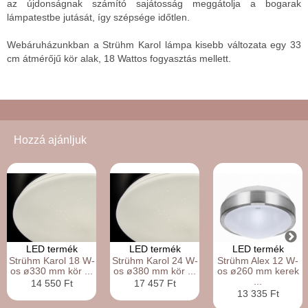
az újdonságnak számító sajátosság meggátolja a bogarak
lámpatestbe jutását, így szépsége időtlen.
Webáruházunkban a Strühm Karol lámpa kisebb változata egy 33
cm átmérőjű kör alak, 18 Wattos fogyasztás mellett.
Hozzá ajánljuk
LED termék
LED termék
LED termék
Strühm Karol 18 W-
Strühm Karol 24 W-
Strühm Alex 12 W-
os ø330 mm kör ...
os ø380 mm kör ...
os ø260 mm kerek
...
14 550 Ft
17 457 Ft
13 335 Ft