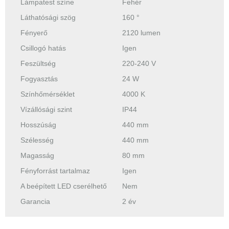
Lámpatest színe
Fehér
Láthatósági szög
160 °
Fényerő
2120 lumen
Csillogó hatás
Igen
Feszültség
220-240 V
Fogyasztás
24 W
Színhőmérséklet
4000 K
Vízállósági szint
IP44
Hosszúság
440 mm
Szélesség
440 mm
Magasság
80 mm
Fényforrást tartalmaz
Igen
A beépített LED cserélhető
Nem
Garancia
2 év