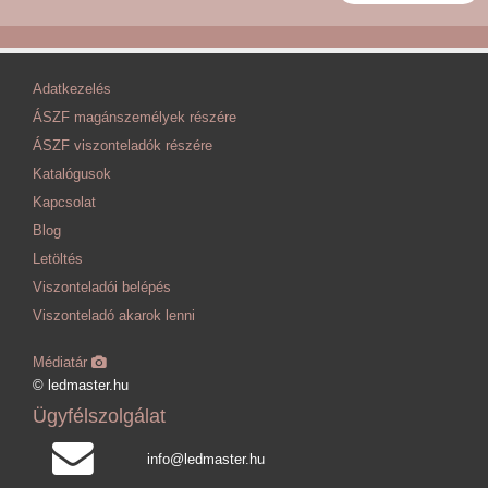
Adatkezelés
ÁSZF magánszemélyek részére
ÁSZF viszonteladók részére
Katalógusok
Kapcsolat
Blog
Letöltés
Viszonteladói belépés
Viszonteladó akarok lenni
Médiatár
© ledmaster.hu
Ügyfélszolgálat
info@ledmaster.hu